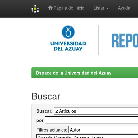
Página de inicio
Listar
Ayuda
Skip
navigation
Dspace de la Universidad del Azuay
Buscar
Buscar:
por
Filtros actuales: