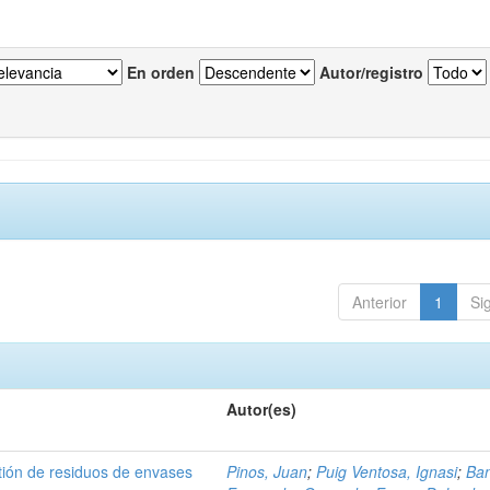
En orden
Autor/registro
Anterior
1
Si
Autor(es)
tión de residuos de envases
Pinos, Juan
;
Puig Ventosa, Ignasi
;
Ba