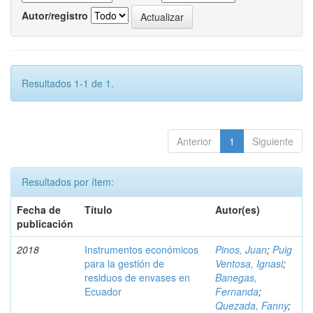
Autor/registro
Resultados 1-1 de 1.
Anterior
1
Siguiente
Resultados por ítem:
Fecha de
Título
Autor(es)
publicación
2018
Instrumentos económicos
Pinos, Juan
;
Puig
para la gestión de
Ventosa, Ignasi
;
residuos de envases en
Banegas,
Ecuador
Fernanda
;
Quezada, Fanny
;