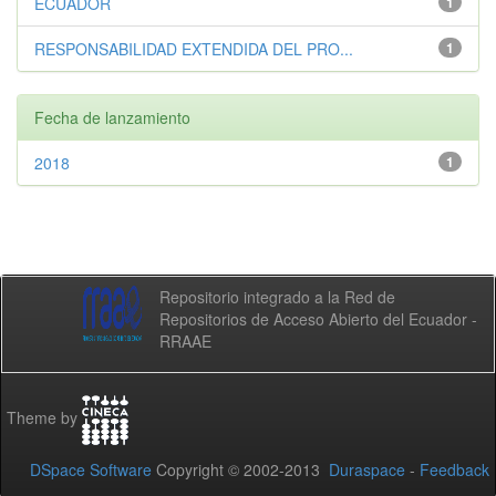
ECUADOR
1
RESPONSABILIDAD EXTENDIDA DEL PRO...
1
Fecha de lanzamiento
2018
1
Repositorio integrado a la Red de
Repositorios de Acceso Abierto del Ecuador -
RRAAE
Theme by
DSpace Software
Copyright © 2002-2013
Duraspace
-
Feedback