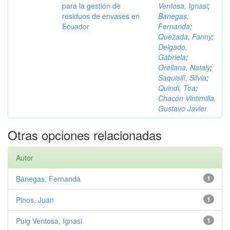
para la gestión de
Ventosa, Ignasi
;
residuos de envases en
Banegas,
Ecuador
Fernanda
;
Quezada, Fanny
;
Delgado,
Gabriela
;
Orellana, Nataly
;
Saquisilí, Silvia
;
Quindi, Toa
;
Chacón Vintimilla,
Gustavo Javier
Otras opciones relacionadas
Autor
Banegas, Fernanda
1
Pinos, Juan
1
Puig Ventosa, Ignasi
1