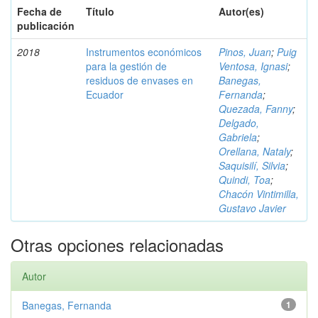
Fecha de
Título
Autor(es)
publicación
2018
Instrumentos económicos
Pinos, Juan
;
Puig
para la gestión de
Ventosa, Ignasi
;
residuos de envases en
Banegas,
Ecuador
Fernanda
;
Quezada, Fanny
;
Delgado,
Gabriela
;
Orellana, Nataly
;
Saquisilí, Silvia
;
Quindi, Toa
;
Chacón Vintimilla,
Gustavo Javier
Otras opciones relacionadas
Autor
Banegas, Fernanda
1