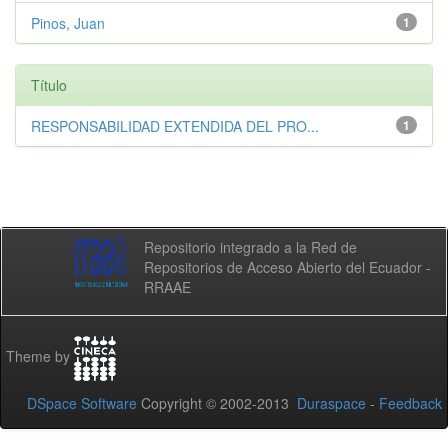
Pinos, Juan
1
Título
RESPONSABILIDAD EXTENDIDA DEL PRO...
1
Repositorio integrado a la Red de
Repositorios de Acceso Abierto del Ecuador -
RRAAE
Theme by
DSpace Software
Copyright © 2002-2013
Duraspace
-
Feedback