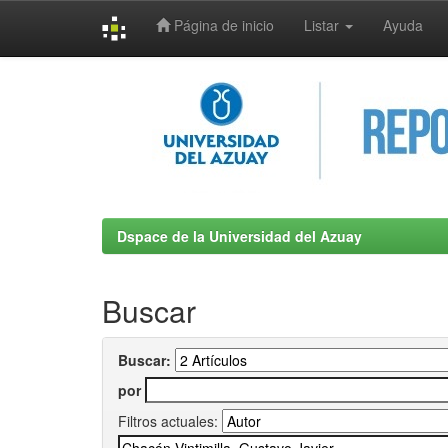
Página de inicio
Listar
Ayuda
Skip
navigation
Dspace de la Universidad del Azuay
Buscar
Buscar:
por
Filtros actuales: