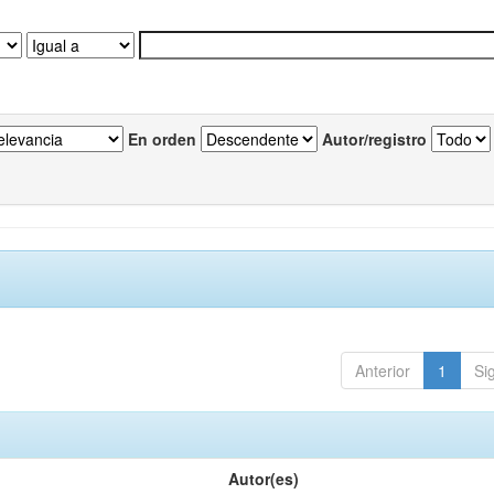
En orden
Autor/registro
Anterior
1
Si
Autor(es)