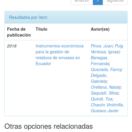
Anterior
1
Siguiente
Resultados por ítem:
Fecha de
Título
Autor(es)
publicación
2018
Instrumentos económicos
Pinos, Juan
;
Puig
para la gestión de
Ventosa, Ignasi
;
residuos de envases en
Banegas,
Ecuador
Fernanda
;
Quezada, Fanny
;
Delgado,
Gabriela
;
Orellana, Nataly
;
Saquisilí, Silvia
;
Quindi, Toa
;
Chacón Vintimilla,
Gustavo Javier
Otras opciones relacionadas