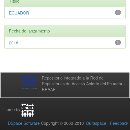
Título
ECUADOR
1
Fecha de lanzamiento
2018
1
Repositorio integrado a la Red de
Repositorios de Acceso Abierto del Ecuador -
RRAAE
Theme by
DSpace Software
Copyright © 2002-2013
Duraspace
-
Feedback