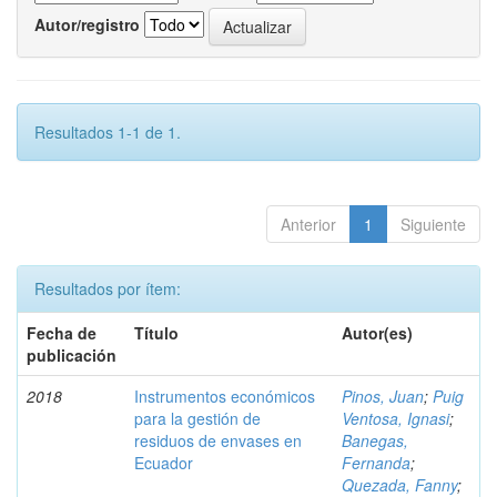
Autor/registro
Resultados 1-1 de 1.
Anterior
1
Siguiente
Resultados por ítem:
Fecha de
Título
Autor(es)
publicación
2018
Instrumentos económicos
Pinos, Juan
;
Puig
para la gestión de
Ventosa, Ignasi
;
residuos de envases en
Banegas,
Ecuador
Fernanda
;
Quezada, Fanny
;