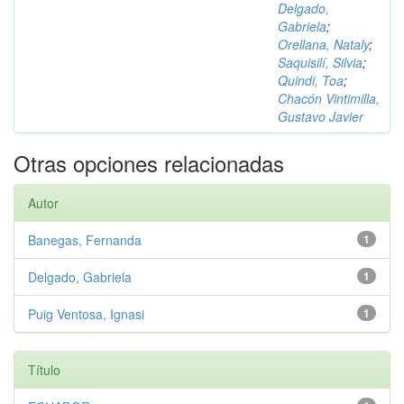
Delgado,
Gabriela
;
Orellana, Nataly
;
Saquisilí, Silvia
;
Quindi, Toa
;
Chacón Vintimilla,
Gustavo Javier
Otras opciones relacionadas
Autor
Banegas, Fernanda
1
Delgado, Gabriela
1
Puig Ventosa, Ignasi
1
Título