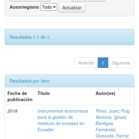
Autor/registro
Resultados 1-1 de 1.
Anterior
1
Siguiente
Resultados por ítem:
Fecha de
Título
Autor(es)
publicación
2018
Instrumentos económicos
Pinos, Juan
;
Puig
para la gestión de
Ventosa, Ignasi
;
residuos de envases en
Banegas,
Ecuador
Fernanda
;
Quezada, Fanny
;