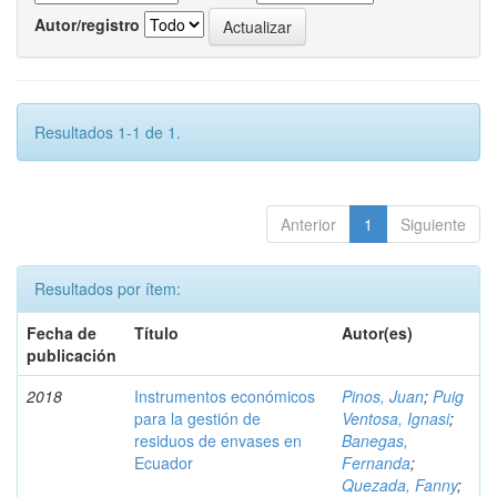
Autor/registro
Resultados 1-1 de 1.
Anterior
1
Siguiente
Resultados por ítem:
Fecha de
Título
Autor(es)
publicación
2018
Instrumentos económicos
Pinos, Juan
;
Puig
para la gestión de
Ventosa, Ignasi
;
residuos de envases en
Banegas,
Ecuador
Fernanda
;
Quezada, Fanny
;