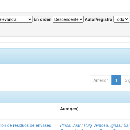
En orden
Autor/registro
Anterior
1
Si
Autor(es)
tión de residuos de envases
Pinos, Juan
;
Puig Ventosa, Ignasi
;
Ba