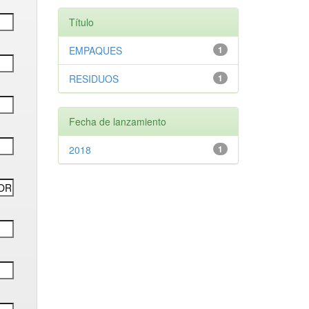
Título
EMPAQUES
1
RESIDUOS
1
Fecha de lanzamiento
2018
1