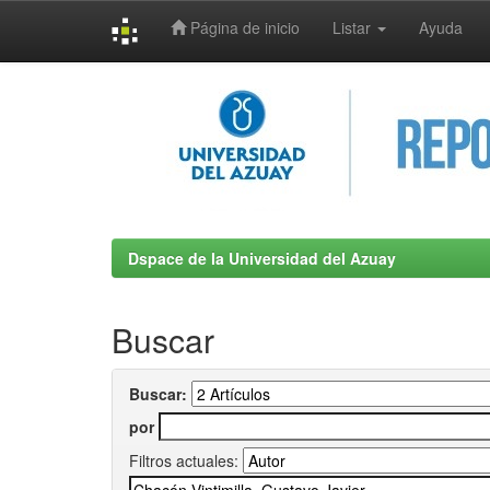
Página de inicio
Listar
Ayuda
Skip
navigation
Dspace de la Universidad del Azuay
Buscar
Buscar:
por
Filtros actuales: