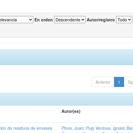
En orden
Autor/registro
Anterior
1
Si
Autor(es)
tión de residuos de envases
Pinos, Juan
;
Puig Ventosa, Ignasi
;
Ba