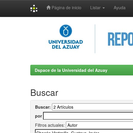
Página de inicio
Listar
Ayuda
Skip
navigation
Dspace de la Universidad del Azuay
Buscar
Buscar:
por
Filtros actuales: