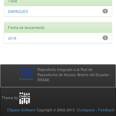
Título
EMPAQUES
1
Fecha de lanzamiento
2018
1
Repositorio integrado a la Red de
Repositorios de Acceso Abierto del Ecuador -
RRAAE
Theme by
DSpace Software
Copyright © 2002-2013
Duraspace
-
Feedback