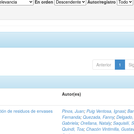
En orden
Autor/registro
Anterior
1
Si
Autor(es)
tión de residuos de envases
Pinos, Juan
;
Puig Ventosa, Ignasi
;
Ba
Fernanda
;
Quezada, Fanny
;
Delgado,
Gabriela
;
Orellana, Nataly
;
Saquisilí, S
Quindi, Toa
;
Chacón Vintimilla, Gusta