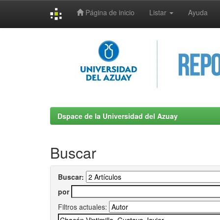
Página de inicio
Listar
Ayuda
Skip
navigation
Dspace de la Universidad del Azuay
Buscar
Buscar:
por
Filtros actuales: