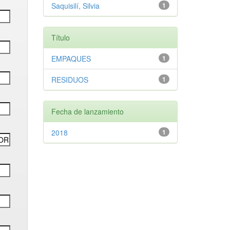
Saquisilí, Silvia
1
Título
EMPAQUES
1
RESIDUOS
1
Fecha de lanzamiento
2018
1