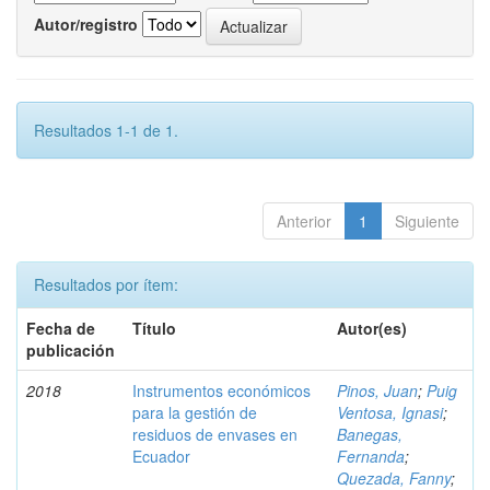
Autor/registro
Resultados 1-1 de 1.
Anterior
1
Siguiente
Resultados por ítem:
Fecha de
Título
Autor(es)
publicación
2018
Instrumentos económicos
Pinos, Juan
;
Puig
para la gestión de
Ventosa, Ignasi
;
residuos de envases en
Banegas,
Ecuador
Fernanda
;
Quezada, Fanny
;