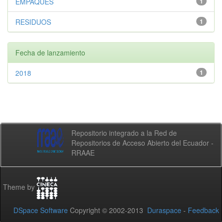
EMPAQUES
1
RESIDUOS
1
Fecha de lanzamiento
2018
1
Repositorio integrado a la Red de
Repositorios de Acceso Abierto del Ecuador -
RRAAE
Theme by
DSpace Software
Copyright © 2002-2013
Duraspace
-
Feedback