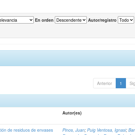
En orden
Autor/registro
Anterior
1
Si
Autor(es)
tión de residuos de envases
Pinos, Juan
;
Puig Ventosa, Ignasi
;
Ba