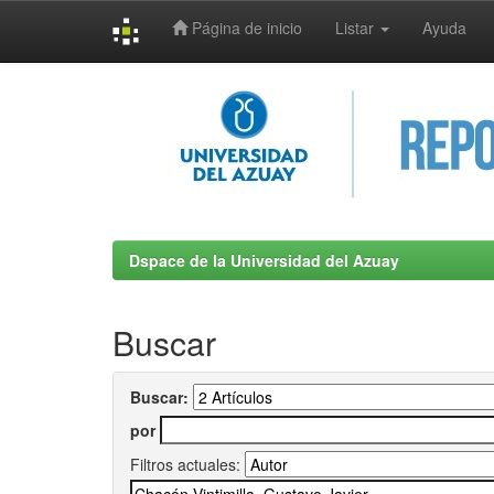
Página de inicio
Listar
Ayuda
Skip
navigation
Dspace de la Universidad del Azuay
Buscar
Buscar:
por
Filtros actuales: