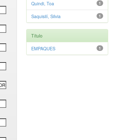
Quindi, Toa
1
Saquisilí, Silvia
1
Título
EMPAQUES
1