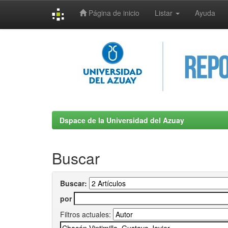
Página de inicio
Listar
Ayuda
Skip
navigation
Dspace de la Universidad del Azuay
Buscar
Buscar:
por
Filtros actuales: