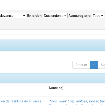
En orden
Autor/registro
Anterior
1
Si
Autor(es)
tión de residuos de envases
Pinos, Juan
;
Puig Ventosa, Ignasi
;
Ba