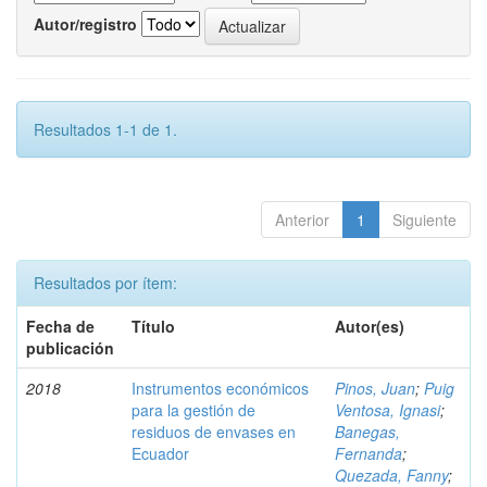
Autor/registro
Resultados 1-1 de 1.
Anterior
1
Siguiente
Resultados por ítem:
Fecha de
Título
Autor(es)
publicación
2018
Instrumentos económicos
Pinos, Juan
;
Puig
para la gestión de
Ventosa, Ignasi
;
residuos de envases en
Banegas,
Ecuador
Fernanda
;
Quezada, Fanny
;