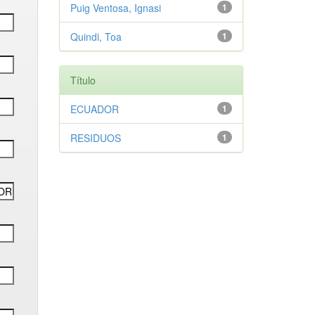
Puig Ventosa, Ignasi
1
Quindi, Toa
1
Título
ECUADOR
1
RESIDUOS
1