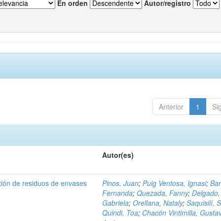
En orden
Autor/registro
Anterior
1
Si
Autor(es)
tión de residuos de envases
Pinos, Juan
;
Puig Ventosa, Ignasi
;
Ba
Fernanda
;
Quezada, Fanny
;
Delgado,
Gabriela
;
Orellana, Nataly
;
Saquisilí, S
Quindi, Toa
;
Chacón Vintimilla, Gusta