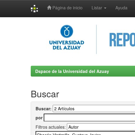
Página de inicio
Listar
Ayuda
Skip
navigation
Dspace de la Universidad del Azuay
Buscar
Buscar:
por
Filtros actuales: