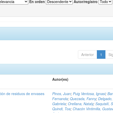
En orden
Autor/registro
Anterior
1
Si
Autor(es)
tión de residuos de envases
Pinos, Juan
;
Puig Ventosa, Ignasi
;
Ba
Fernanda
;
Quezada, Fanny
;
Delgado,
Gabriela
;
Orellana, Nataly
;
Saquisilí, S
Quindi, Toa
;
Chacón Vintimilla, Gusta