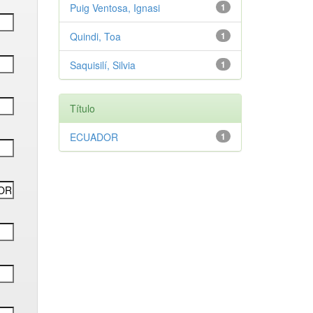
Puig Ventosa, Ignasi
1
Quindi, Toa
1
Saquisilí, Silvia
1
Título
ECUADOR
1