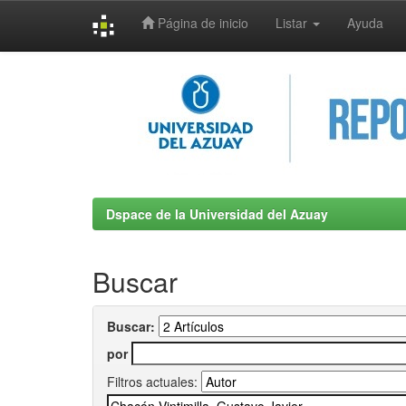
Página de inicio
Listar
Ayuda
Skip
navigation
Dspace de la Universidad del Azuay
Buscar
Buscar:
por
Filtros actuales: