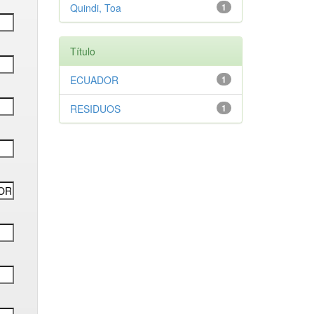
Quindi, Toa
1
Título
ECUADOR
1
RESIDUOS
1