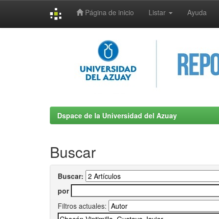
Página de inicio
Listar
Ayuda
Skip
navigation
Dspace de la Universidad del Azuay
Buscar
Buscar:
por
Filtros actuales: