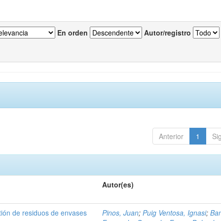
En orden
Autor/registro
Anterior
1
Si
Autor(es)
tión de residuos de envases
Pinos, Juan
;
Puig Ventosa, Ignasi
;
Ba