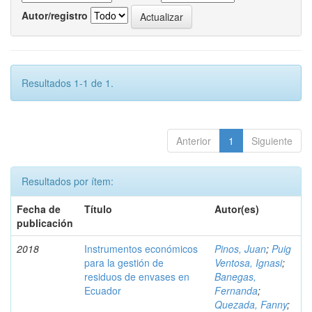
Autor/registro
Resultados 1-1 de 1.
Anterior
1
Siguiente
Resultados por ítem:
Fecha de
Título
Autor(es)
publicación
2018
Instrumentos económicos
Pinos, Juan
;
Puig
para la gestión de
Ventosa, Ignasi
;
residuos de envases en
Banegas,
Ecuador
Fernanda
;
Quezada, Fanny
;