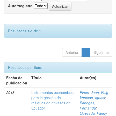
Autor/registro
Resultados 1-1 de 1.
Anterior
1
Siguiente
Resultados por ítem:
Fecha de
Título
Autor(es)
publicación
2018
Instrumentos económicos
Pinos, Juan
;
Puig
para la gestión de
Ventosa, Ignasi
;
residuos de envases en
Banegas,
Ecuador
Fernanda
;
Quezada, Fanny
;