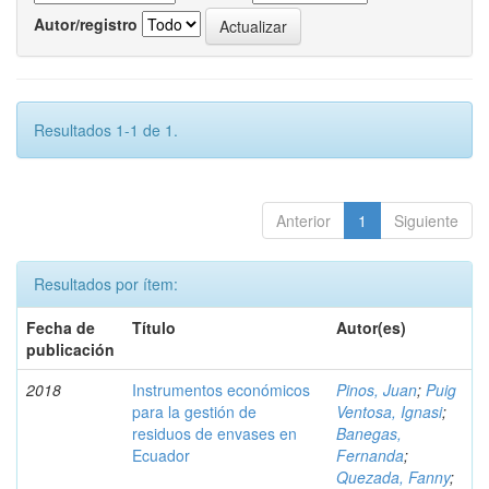
Autor/registro
Resultados 1-1 de 1.
Anterior
1
Siguiente
Resultados por ítem:
Fecha de
Título
Autor(es)
publicación
2018
Instrumentos económicos
Pinos, Juan
;
Puig
para la gestión de
Ventosa, Ignasi
;
residuos de envases en
Banegas,
Ecuador
Fernanda
;
Quezada, Fanny
;