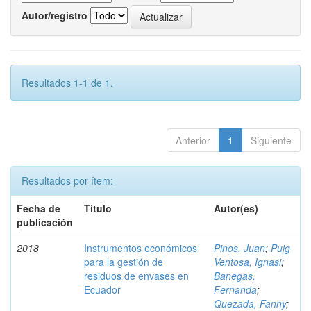
Autor/registro
Resultados 1-1 de 1.
Anterior
1
Siguiente
Resultados por ítem:
Fecha de
Título
Autor(es)
publicación
2018
Instrumentos económicos
Pinos, Juan
;
Puig
para la gestión de
Ventosa, Ignasi
;
residuos de envases en
Banegas,
Ecuador
Fernanda
;
Quezada, Fanny
;