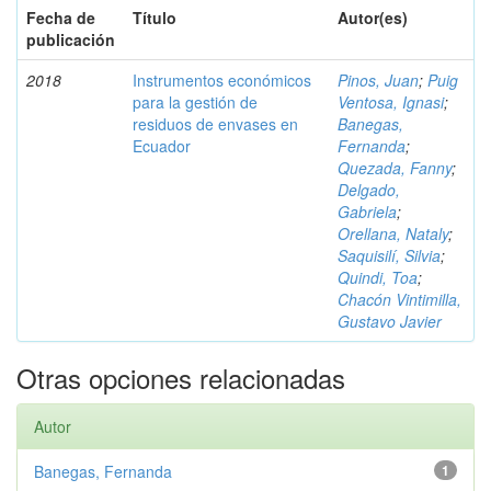
Fecha de
Título
Autor(es)
publicación
2018
Instrumentos económicos
Pinos, Juan
;
Puig
para la gestión de
Ventosa, Ignasi
;
residuos de envases en
Banegas,
Ecuador
Fernanda
;
Quezada, Fanny
;
Delgado,
Gabriela
;
Orellana, Nataly
;
Saquisilí, Silvia
;
Quindi, Toa
;
Chacón Vintimilla,
Gustavo Javier
Otras opciones relacionadas
Autor
Banegas, Fernanda
1