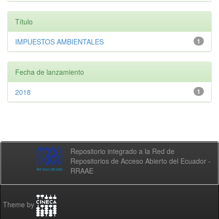
Título
IMPUESTOS AMBIENTALES
1
Fecha de lanzamiento
2018
1
Repositorio integrado a la Red de
Repositorios de Acceso Abierto del Ecuador -
RRAAE
Theme by