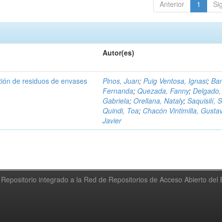
Anterior
1
Si
Autor(es)
tión de residuos de envases
Pinos, Juan
;
Puig Ventosa, Ignasi
;
Ba
Fernanda
;
Quezada, Fanny
;
Delgado,
Gabriela
;
Orellana, Nataly
;
Saquisilí, S
Quindi, Toa
;
Chacón Vintimilla, Gusta
Javier
Repositorio integrado a la Red de Repositorios de Acceso Abierto de