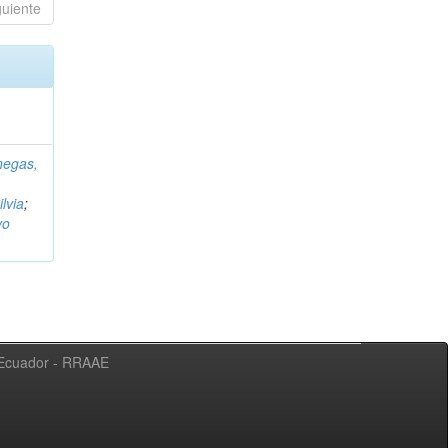
guiente
negas,
ilvia
;
vo
l Ecuador - RRAAE