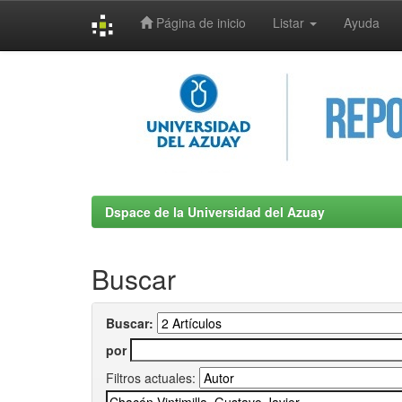
Página de inicio
Listar
Ayuda
Skip
navigation
Dspace de la Universidad del Azuay
Buscar
Buscar:
por
Filtros actuales: