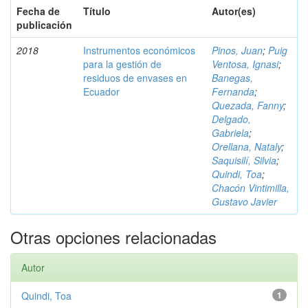
Fecha de
Título
Autor(es)
publicación
2018
Instrumentos económicos
Pinos, Juan
;
Puig
para la gestión de
Ventosa, Ignasi
;
residuos de envases en
Banegas,
Ecuador
Fernanda
;
Quezada, Fanny
;
Delgado,
Gabriela
;
Orellana, Nataly
;
Saquisilí, Silvia
;
Quindi, Toa
;
Chacón Vintimilla,
Gustavo Javier
Otras opciones relacionadas
Autor
Quindi, Toa
1