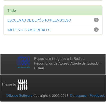
Título
ESQUEMAS DE DEPÓSITO-REEMBOLSO
1
IMPUESTOS AMBIENTALES
1
Repositorio integrado a la Red de
Repositorios de Acceso Abierto del Ecuador -
RRAAE
Theme by
DSpace Software
Copyright © 2002-2013
Duraspace
-
Feedback