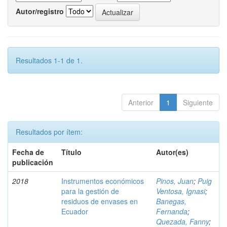
Autor/registro
Resultados 1-1 de 1.
Anterior
1
Siguiente
Resultados por ítem:
Fecha de
Título
Autor(es)
publicación
2018
Instrumentos económicos
Pinos, Juan
;
Puig
para la gestión de
Ventosa, Ignasi
;
residuos de envases en
Banegas,
Ecuador
Fernanda
;
Quezada, Fanny
;