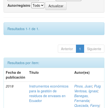
Autor/registro
Resultados 1-1 de 1.
Anterior
1
Siguiente
Resultados por ítem:
Fecha de
Título
Autor(es)
publicación
2018
Instrumentos económicos
Pinos, Juan
;
Puig
para la gestión de
Ventosa, Ignasi
;
residuos de envases en
Banegas,
Ecuador
Fernanda
;
Quezada, Fanny
;