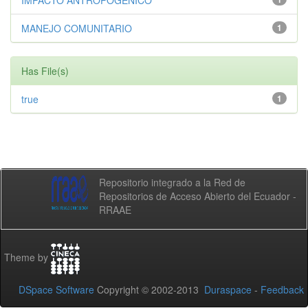
IMPACTO ANTROPOGÉNICO
MANEJO COMUNITARIO
1
Has File(s)
true
1
Repositorio integrado a la Red de
Repositorios de Acceso Abierto del Ecuador -
RRAAE
Theme by
DSpace Software
Copyright © 2002-2013
Duraspace
-
Feedback