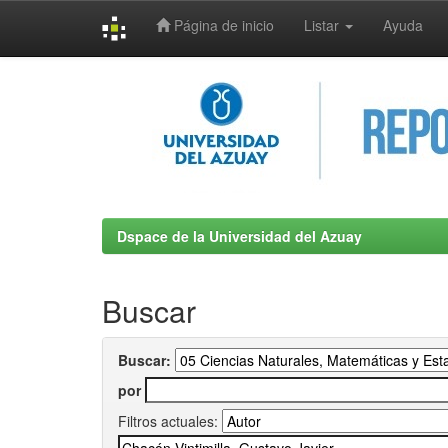
Página de inicio
Listar
Ayuda
Skip
navigation
Dspace de la Universidad del Azuay
Buscar
Buscar:
por
Filtros actuales: