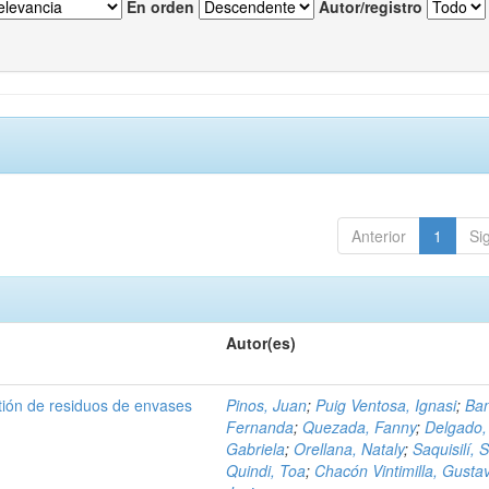
En orden
Autor/registro
Anterior
1
Si
Autor(es)
tión de residuos de envases
Pinos, Juan
;
Puig Ventosa, Ignasi
;
Ba
Fernanda
;
Quezada, Fanny
;
Delgado,
Gabriela
;
Orellana, Nataly
;
Saquisilí, S
Quindi, Toa
;
Chacón Vintimilla, Gusta