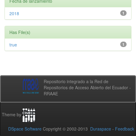
Fecha de lanzamiento
2018
1
Has File(s)
true
1
Repositorio integrado a la Red de
Repositorios de Acceso Abierto del Ecuador -
RRAAE
Theme by
DSpace Software
Copyright © 2002-2013
Duraspace
-
Feedback