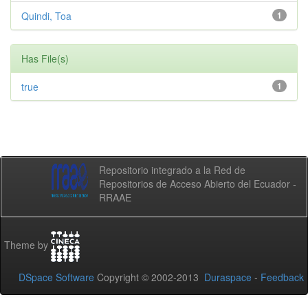
Quindi, Toa
1
Has File(s)
true
1
Repositorio integrado a la Red de
Repositorios de Acceso Abierto del Ecuador -
RRAAE
Theme by
DSpace Software
Copyright © 2002-2013
Duraspace
-
Feedback