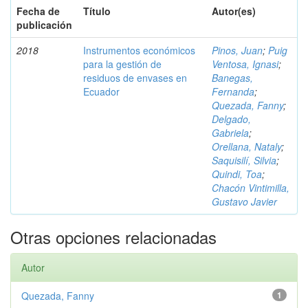
Fecha de
Título
Autor(es)
publicación
2018
Instrumentos económicos
Pinos, Juan
;
Puig
para la gestión de
Ventosa, Ignasi
;
residuos de envases en
Banegas,
Ecuador
Fernanda
;
Quezada, Fanny
;
Delgado,
Gabriela
;
Orellana, Nataly
;
Saquisilí, Silvia
;
Quindi, Toa
;
Chacón Vintimilla,
Gustavo Javier
Otras opciones relacionadas
Autor
Quezada, Fanny
1