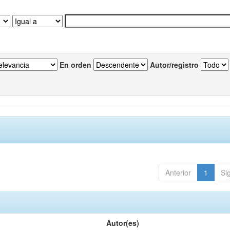
En orden
Autor/registro
Anterior
1
Si
Autor(es)