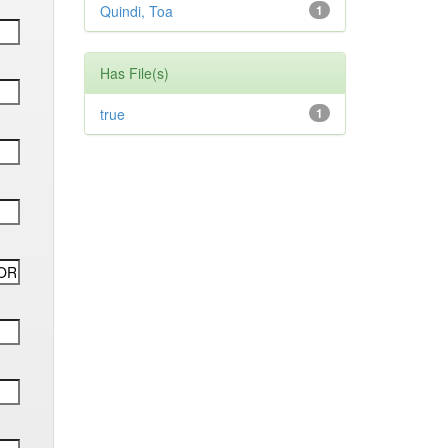
Quindi, Toa
1
Has File(s)
true
1