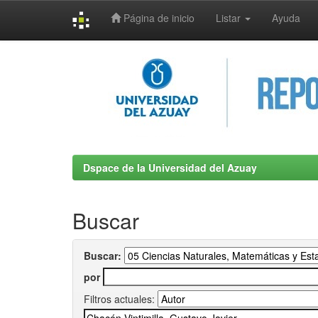
Página de inicio
Listar
Ayuda
Skip
navigation
Dspace de la Universidad del Azuay
Buscar
Buscar:
por
Filtros actuales: