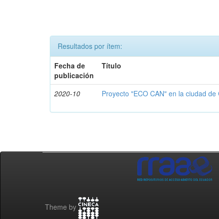
Resultados por ítem:
Fecha de
Título
publicación
2020-10
Proyecto "ECO CAN" en la ciudad de
Theme by