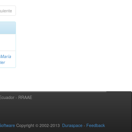
guiente
 María
ier
l Ecuador - RRAAE
oftware
Copyright © 2002-2013
Duraspace
-
Feedback