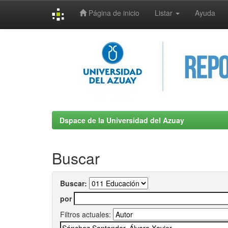
Página de inicio
Listar
Ayuda
Skip
navigation
Dspace de la Universidad del Azuay
Buscar
Buscar:
por
Filtros actuales: