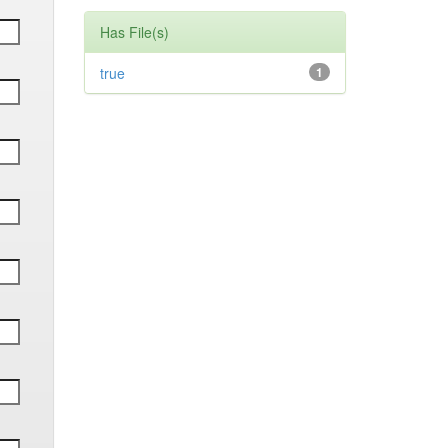
Has File(s)
true
1