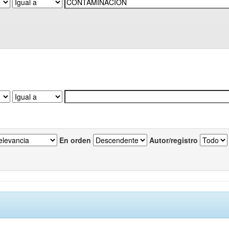
En orden
Autor/registro