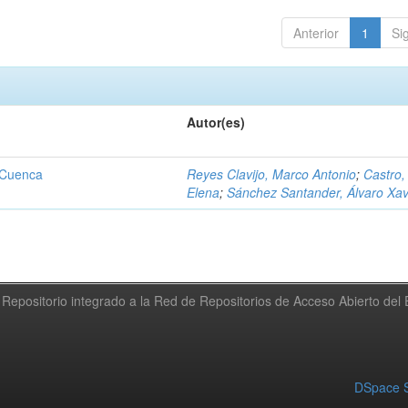
Anterior
1
Si
Autor(es)
 Cuenca
Reyes Clavijo, Marco Antonio
;
Castro,
Elena
;
Sánchez Santander, Álvaro Xav
Repositorio integrado a la Red de Repositorios de Acceso Abierto de
DSpace S