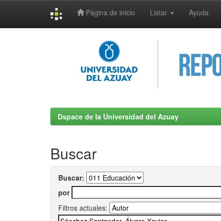
Página de inicio
Listar
Ayuda
Skip
navigation
Dspace de la Universidad del Azuay
Buscar
Buscar:
por
Filtros actuales: