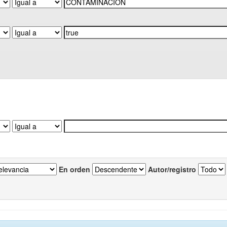
En orden
Autor/registro