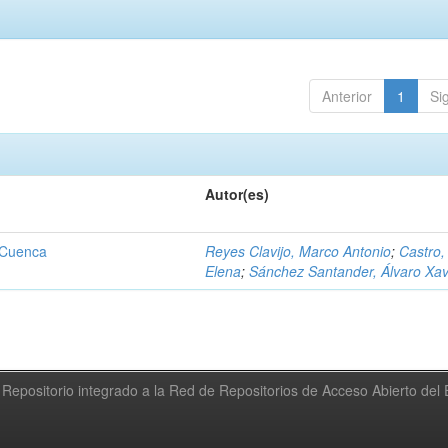
Anterior
1
Si
Autor(es)
 Cuenca
Reyes Clavijo, Marco Antonio
;
Castro,
Elena
;
Sánchez Santander, Álvaro Xav
Repositorio integrado a la Red de Repositorios de Acceso Abierto de