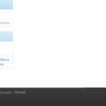
guiente
 María
ier
l Ecuador - RRAAE