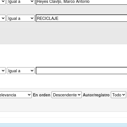
En orden
Autor/registro