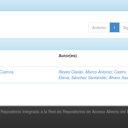
Anterior
1
Si
Autor(es)
 Cuenca
Reyes Clavijo, Marco Antonio
;
Castro,
Elena
;
Sánchez Santander, Álvaro Xav
Repositorio integrado a la Red de Repositorios de Acceso Abierto de