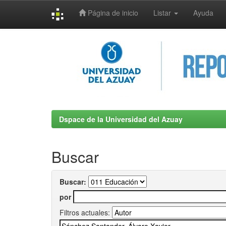
Página de inicio
Listar
Ayuda
Skip
navigation
Dspace de la Universidad del Azuay
Buscar
Buscar:
por
Filtros actuales: