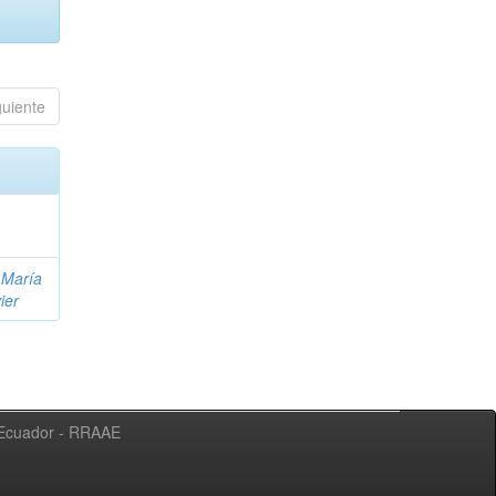
guiente
 María
ier
l Ecuador - RRAAE