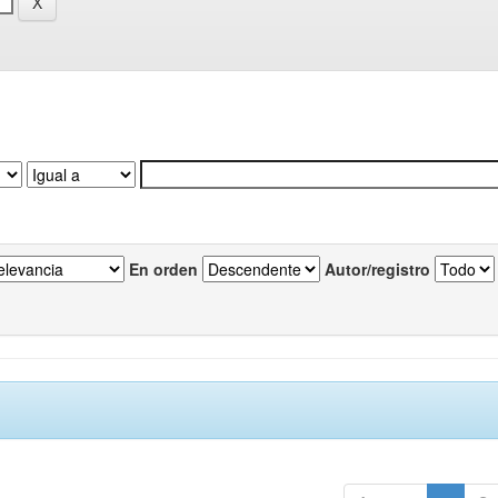
En orden
Autor/registro