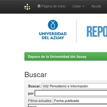
Página de inicio
Listar
Ayuda
Skip
navigation
Dspace de la Universidad del Azuay
Buscar
Buscar:
por
Filtros actuales: