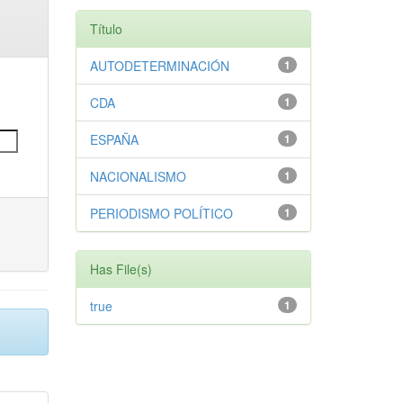
Título
AUTODETERMINACIÓN
1
CDA
1
ESPAÑA
1
NACIONALISMO
1
PERIODISMO POLÍTICO
1
Has File(s)
true
1