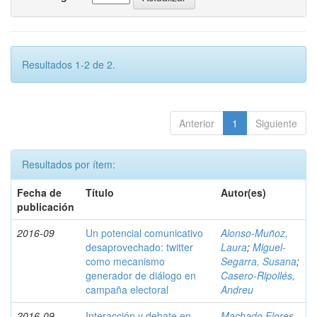
Resultados 1-2 de 2.
Anterior
1
Siguiente
Resultados por ítem:
Fecha de
Título
Autor(es)
publicación
2016-09
Un potencial comunicativo
Alonso-Muñoz,
desaprovechado: twitter
Laura
;
Miguel-
como mecanismo
Segarra, Susana
;
generador de diálogo en
Casero-Ripollés,
campaña electoral
Andreu
2016-09
Interacción y debate en
Machado Flores,