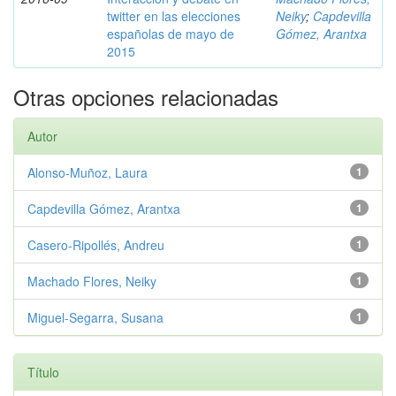
twitter en las elecciones
Neiky
;
Capdevilla
españolas de mayo de
Gómez, Arantxa
2015
Otras opciones relacionadas
Autor
Alonso-Muñoz, Laura
1
Capdevilla Gómez, Arantxa
1
Casero-Ripollés, Andreu
1
Machado Flores, Neiky
1
Miguel-Segarra, Susana
1
Título