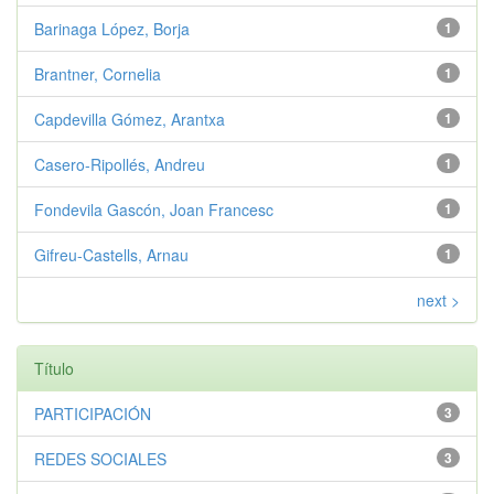
Barinaga López, Borja
1
Brantner, Cornelia
1
Capdevilla Gómez, Arantxa
1
Casero-Ripollés, Andreu
1
Fondevila Gascón, Joan Francesc
1
Gifreu-Castells, Arnau
1
next >
Título
PARTICIPACIÓN
3
REDES SOCIALES
3