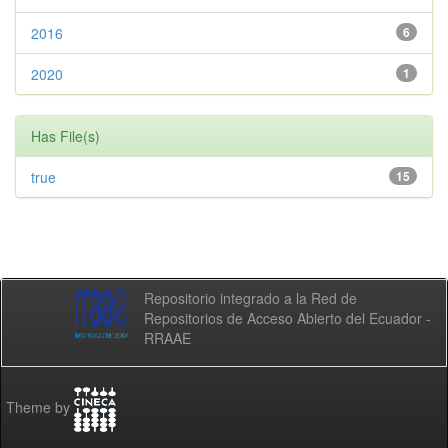
2016
6
2020
1
Has File(s)
true
15
Repositorio integrado a la Red de
Repositorios de Acceso Abierto del Ecuador -
RRAAE
Theme by