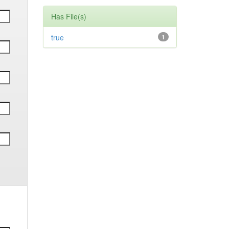
Has File(s)
true
1