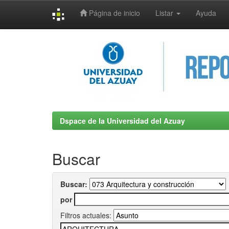
Página de inicio
Listar
Ayuda
Skip
navigation
Dspace de la Universidad del Azuay
Buscar
Buscar:
por
Filtros actuales: