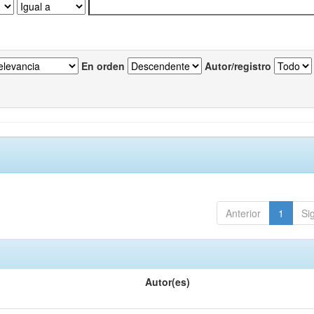
En orden
Autor/registro
Anterior
1
Si
Autor(es)