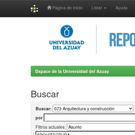
Página de inicio
Listar
Ayuda
Skip
navigation
Dspace de la Universidad del Azuay
Buscar
Buscar:
por
Filtros actuales: