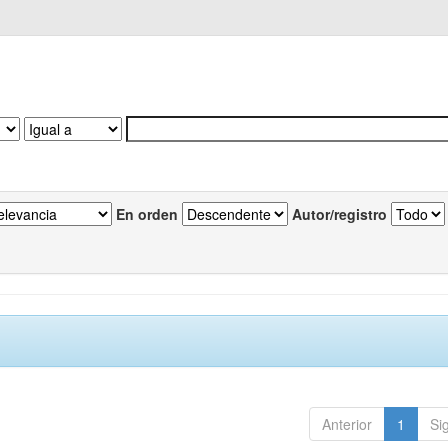
En orden
Autor/registro
Anterior
1
Si