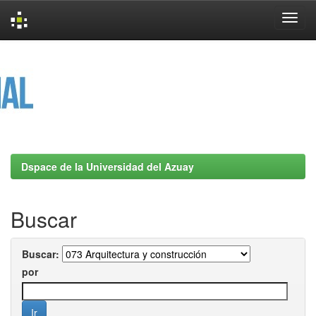
Skip
navigation
Dspace de la Universidad del Azuay
Buscar
Buscar:
por