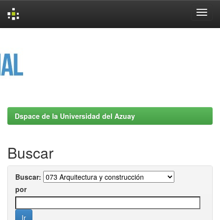
Skip
navigation
Dspace de la Universidad del Azuay
Buscar
Buscar:
por