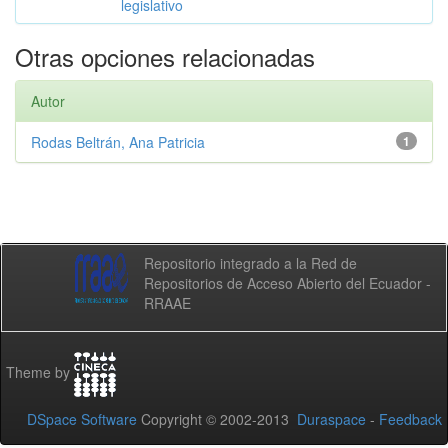
legislativo
Otras opciones relacionadas
Autor
Rodas Beltrán, Ana Patricia
1
Repositorio integrado a la Red de
Repositorios de Acceso Abierto del Ecuador -
RRAAE
Theme by
DSpace Software
Copyright © 2002-2013
Duraspace
-
Feedback