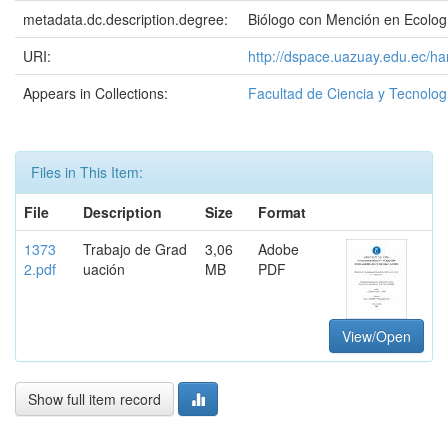
metadata.dc.description.degree:
Biólogo con Mención en Ecolog
URI:
http://dspace.uazuay.edu.ec/ha
Appears in Collections:
Facultad de Ciencia y Tecnolog
Files in This Item:
File
Description
Size
Format
1373
Trabajo de Grad
3,06
Adobe
2.pdf
uación
MB
PDF
View/Open
Show full item record