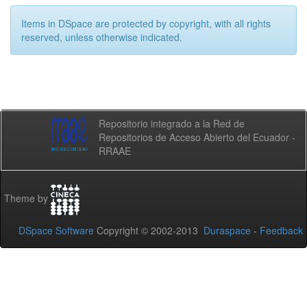
Items in DSpace are protected by copyright, with all rights
reserved, unless otherwise indicated.
Repositorio integrado a la Red de
Repositorios de Acceso Abierto del Ecuador -
RRAAE
Theme by
DSpace Software
Copyright © 2002-2013
Duraspace
-
Feedback