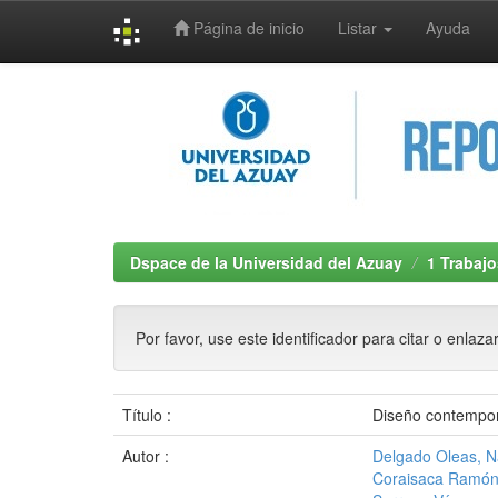
Página de inicio
Listar
Ayuda
Skip
navigation
Dspace de la Universidad del Azuay
1 Trabajo
Por favor, use este identificador para citar o enlaza
Título :
Diseño contempo
Autor :
Delgado Oleas, 
Coraisaca Ramón