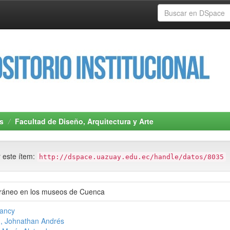
s
Facultad de Diseño, Arquitectura y Arte
r este ítem:
http://dspace.uazuay.edu.ec/handle/datos/8035
ráneo en los museos de Cuenca
Nancy
, Johnathan Andrés