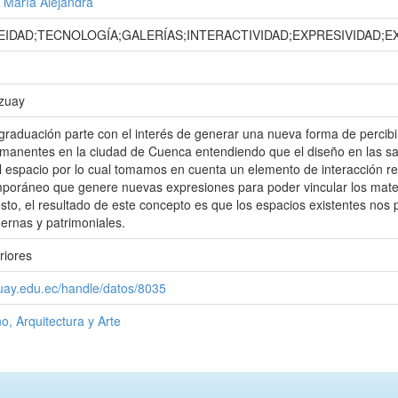
 María Alejandra
DAD;TECNOLOGÍA;GALERÍAS;INTERACTIVIDAD;EXPRESIVIDAD;EX
Azuay
graduación parte con el interés de generar una nueva forma de percibi
manentes en la ciudad de Cuenca entendiendo que el diseño en las sal
l espacio por lo cual tomamos en cuenta un elemento de interacción rel
mporáneo que genere nuevas expresiones para poder vincular los mater
esto, el resultado de este concepto es que los espacios existentes nos
ernas y patrimoniales.
riores
zuay.edu.ec/handle/datos/8035
o, Arquitectura y Arte