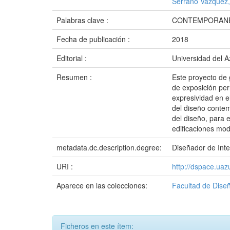
Serrano Vázquez,
Palabras clave :
CONTEMPORANEI
Fecha de publicación :
2018
Editorial :
Universidad del 
Resumen :
Este proyecto de 
de exposición per
expresividad en e
del diseño conte
del diseño, para 
edificaciones mod
metadata.dc.description.degree:
Diseñador de Inte
URI :
http://dspace.ua
Aparece en las colecciones:
Facultad de Diseñ
Ficheros en este ítem: