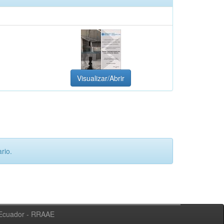
Visualizar/Abrir
rio.
l Ecuador - RRAAE