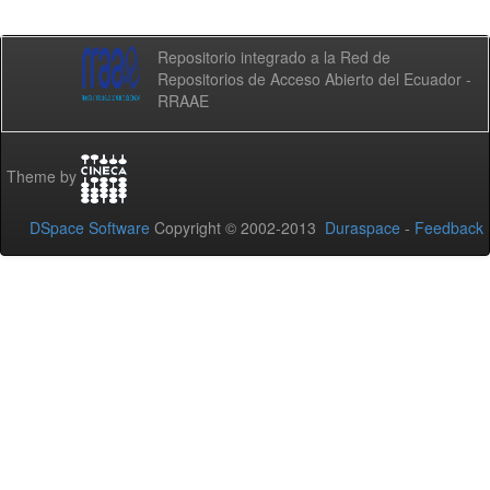
Repositorio integrado a la Red de
Repositorios de Acceso Abierto del Ecuador -
RRAAE
Theme by
DSpace Software
Copyright © 2002-2013
Duraspace
-
Feedback