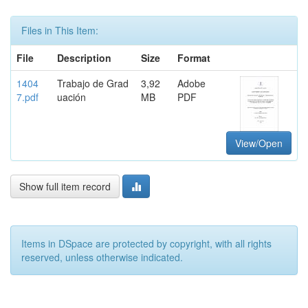
Files in This Item:
File
Description
Size
Format
1404
Trabajo de Grad
3,92
Adobe
7.pdf
uación
MB
PDF
View/Open
Show full item record
Items in DSpace are protected by copyright, with all rights
reserved, unless otherwise indicated.